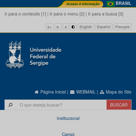
BRASIL
Ir para o conteúdo [1]
|
Ir para o menu [2]
|
Ir para a busca [3]
a+
a-
a
English
Español
Français
Página Inicial
|
WEBMAIL
|
Mapa do Site
Institucional
Campi