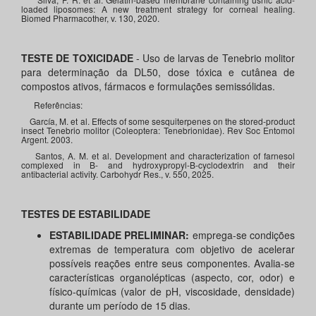
loaded liposomes: A new treatment strategy for corneal healing.
Biomed Pharmacother, v. 130, 2020.
TESTE DE TOXICIDADE
- Uso de larvas de Tenebrio molitor
para determinação da DL50, dose tóxica e cutânea de
compostos ativos, fármacos e formulações semissólidas.
Referências:
García, M. et al. Effects of some sesquiterpenes on the stored-product
insect Tenebrio molitor (Coleoptera: Tenebrionidae). Rev Soc Entomol
Argent. 2003.
Santos, A. M. et al. Development and characterization of farnesol
complexed in B- and hydroxypropyl-B-cyclodextrin and their
antibacterial activity. Carbohydr Res., v. 550, 2025.
TESTES DE ESTABILIDADE
ESTABILIDADE PRELIMINAR:
emprega-se condições
extremas de temperatura com objetivo de acelerar
possíveis reações entre seus componentes. Avalia-se
características organolépticas (aspecto, cor, odor) e
físico-químicas (valor de pH, viscosidade, densidade)
durante um período de 15 dias.