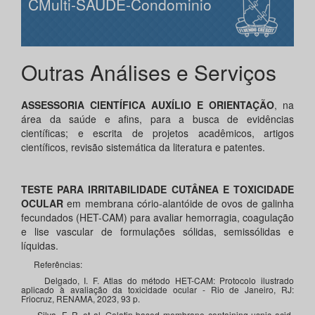
CMulti-SAUDE-Condominio
Outras Análises e Serviços
ASSESSORIA CIENTÍFICA AUXÍLIO E ORIENTAÇÃO
, na
área da saúde e afins, para a busca de evidências
científicas; e escrita de projetos acadêmicos, artigos
científicos, revisão sistemática da literatura e patentes.
TESTE PARA IRRITABILIDADE CUTÂNEA E TOXICIDADE
OCULAR
em membrana cório-alantóide de ovos de galinha
fecundados (HET-CAM) para avaliar hemorragia, coagulação
e lise vascular de formulações sólidas, semissólidas e
líquidas.
Referências:
Delgado, I. F. Atlas do método HET-CAM: Protocolo ilustrado
aplicado à avaliação da toxicidade ocular - Rio de Janeiro, RJ:
Friocruz, RENAMA, 2023, 93 p.
Silva, F. R. et al. Gelatin-based membrane containing usnic acid-