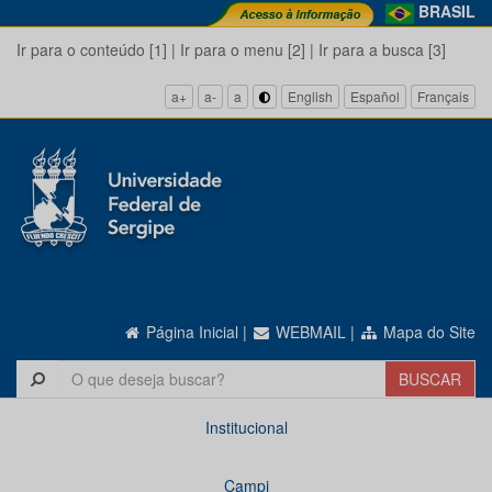
BRASIL
Ir para o conteúdo [1]
|
Ir para o menu [2]
|
Ir para a busca [3]
a+
a-
a
English
Español
Français
Página Inicial
|
WEBMAIL
|
Mapa do Site
Institucional
Campi