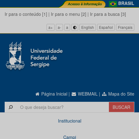
BRASIL
Ir para o conteúdo [1]
|
Ir para o menu [2]
|
Ir para a busca [3]
a+
a-
a
English
Español
Français
Página Inicial
|
WEBMAIL
|
Mapa do Site
Institucional
Campi