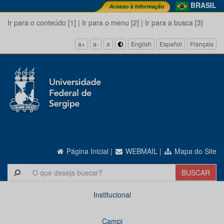
BRASIL
Ir para o conteúdo [1]
|
Ir para o menu [2]
|
Ir para a busca [3]
a+
a-
a
English
Español
Français
Página Inicial
|
WEBMAIL
|
Mapa do Site
Institucional
Campi