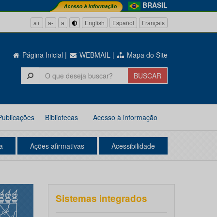
BRASIL
a+
a-
a
English
Español
Français
Página Inicial
|
WEBMAIL
|
Mapa do Site
Publicações
Bibliotecas
Acesso à informação
a
Ações afirmativas
Acessibilidade
Sistemas integrados