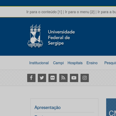
Ir para o conteúdo [1]
|
Ir para o menu [2]
|
Ir para a b
Institucional
Campi
Hospitais
Ensino
Pesqui
Facebook
Twitter
Flickr
RSS
Youtube
Instagram
Apresentação
C