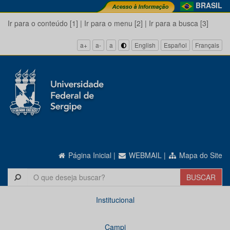
BRASIL
Ir para o conteúdo [1]
|
Ir para o menu [2]
|
Ir para a busca [3]
a+
a-
a
English
Español
Français
Página Inicial
|
WEBMAIL
|
Mapa do Site
Institucional
Campi