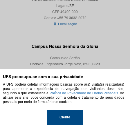
Lagarto/SE
CEP 49400-000
Localização
Campus Nossa Senhora da Glória
Campus do Sertão
Rodovia Engenheiro Jorge Neto, km 3, Silos
Nossa Senhora da Glória/SE
CEP 49680-000
UFS preocupa-se com a sua privacidade
A UFS poderá coletar informações básicas sobre a(s) visita(s) realizada(s)
Localização
para aprimorar a experiência de navegação dos visitantes deste site,
segundo o que estabelece a
Política de Privacidade de Dados Pessoais.
Ao
utilizar este site, você concorda com a coleta e tratamento de seus dados
pessoais por meio de formulários e cookies.
© 2026. Todos os direitos reservados.
Ciente
Universidade Federal de Sergipe.