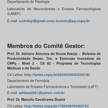
Departamento de Fisiologia
Laboratório de Neurociências e Ensaios Farmacológicos
(LANEF)
E-mail:
l
ucindojr@gmail.com
;
lucindo@pq.cnpq.br
Membros do Comitê Gestor:
Prof. Dr. Adriano Antunes de Souza Araújo - Bolsista de
Produtividade Desen. Tec. e Extensão Inovadora do
CNPq - Nível 2 - CA 82 - Programa de Tecnologias
Médicas e da Saúde
CV Lattes:
http://lattes.cnpq.br/6234025640524218
)
Departamento de Farmácia
Laboratório de Ensaios Farmacêuticos e Toxicidade (LeFT)
E-mail:
adriasa2001@yahoo.com.br
Prof. Dr. Marcelo Cavalcante Duarte
CV Lattes:
http://lattes.cnpq.br/1700438703383753