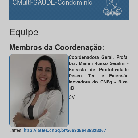
CMulti-SAUDE-Condominio
Equipe
Membros da Coordenação:
Coordenadora Geral: Profa.
Dra. Mairim Russo Serafini -
Bolsista de Produtividade
Desen. Tec. e Extensão
Inovadora do CNPq - Nível
1D
CV
Lattes:
http://lattes.cnpq.br/5669386489328067